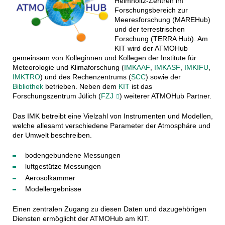
Helmholtz-Zentren im
Forschungsbereich zur
Meeresforschung (MAREHub)
und der terrestrischen
Forschung (TERRA Hub). Am
KIT wird der ATMOHub
gemeinsam von Kolleginnen und Kollegen der Institute für
Meteorologie und Klimaforschung (
IMKAAF
,
IMKASF
,
IMKIFU
,
IMKTRO
) und des Rechenzentrums (
SCC
) sowie der
Bibliothek
betrieben. Neben dem
KIT
ist das
Forschungszentrum Jülich (
FZJ
) weiterer ATMOHub Partner.
Das IMK betreibt eine Vielzahl von Instrumenten und Modellen,
welche allesamt verschiedene Parameter der Atmosphäre und
der Umwelt beschreiben.
bodengebundene Messungen
luftgestütze Messungen
Aerosolkammer
Modellergebnisse
Einen zentralen Zugang zu diesen Daten und dazugehörigen
Diensten ermöglicht der ATMOHub am KIT.