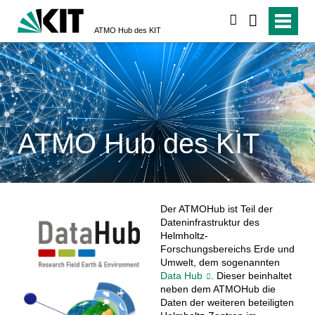
suchen
ATMO Hub des KIT
ATMO Hub des KIT
Der ATMOHub ist Teil der
Dateninfrastruktur des
Helmholtz-
Forschungsbereichs Erde und
Umwelt, dem sogenannten
Data Hub
. Dieser beinhaltet
neben dem ATMOHub die
Daten der weiteren beteiligten